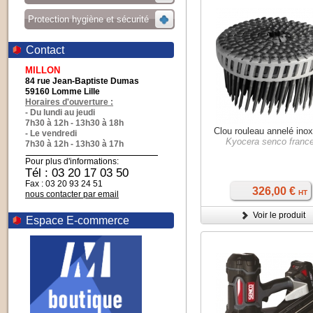
Protection hygiène et sécurité
Contact
MILLON
84 rue Jean-Baptiste Dumas
59160 Lomme Lille
Horaires d'ouverture :
- Du lundi au jeudi
7h30 à 12h - 13h30 à 18h
Clou rouleau annelé ino
- Le vendredi
Kyocera senco franc
7h30 à 12h - 13h30 à 17h
Pour plus d'informations:
Tél : 03 20 17 03 50
Fax : 03 20 93 24 51
326,00 €
HT
nous contacter par email
Voir le produit
Espace E-commerce