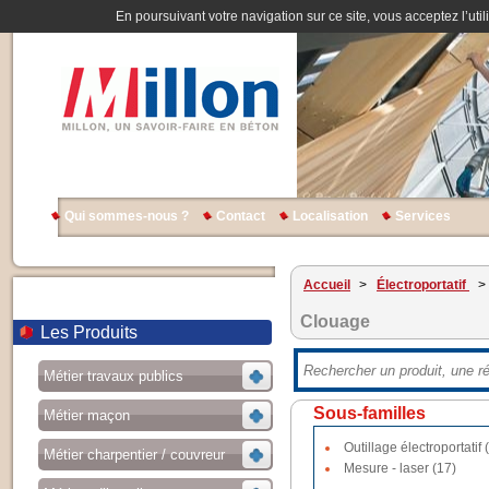
En poursuivant votre navigation sur ce site, vous acceptez l’util
Qui sommes-nous ?
Contact
Localisation
Services
Accueil
>
Électroportatif
>
Clouage
Les Produits
Métier travaux publics
Sous-familles
Métier maçon
Outillage électroportatif 
Métier charpentier / couvreur
Mesure - laser (17)