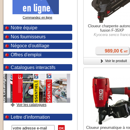
Commandez en ligne
Cloueur charpente auto
Notre équipe
fusion F-35XP
Kyocera senco franc
Nos fournisseurs
Négoce d'outillage
989,00 €
HT
Offres d'emploi
Voir le produit
Catalogues interactifs
Voir les catalogues
Lettre d'information
Cloueur pneumatique à ro
OK