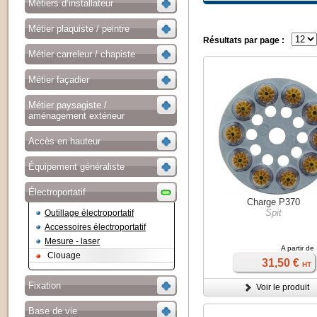
Métiers d’installateur
Métier plaquiste / peintre
Résultats par page :
Métier carreleur / chapiste
Métier façadier
Métier paysagiste /
aménagement extérieur
Accès en hauteur
Équipement généraliste
Électroportatif
Charge P370
Spit
Outillage électroportatif
Accessoires électroportatif
Mesure - laser
A partir de
Clouage
31,50 €
HT
Fixation
Voir le produit
Base de vie