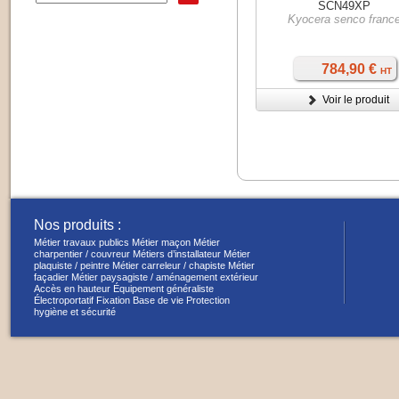
SCN49XP
Kyocera senco franc
784,90 €
HT
Voir le produit
Nos produits :
Métier travaux publics
Métier maçon
Métier
charpentier / couvreur
Métiers d’installateur
Métier
plaquiste / peintre
Métier carreleur / chapiste
Métier
façadier
Métier paysagiste / aménagement extérieur
Accès en hauteur
Équipement généraliste
Électroportatif
Fixation
Base de vie
Protection
hygiène et sécurité