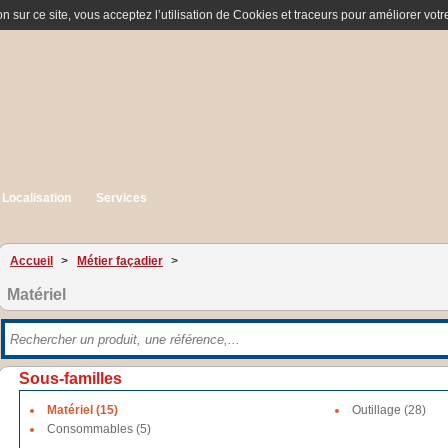
n sur ce site, vous acceptez l’utilisation de Cookies et traceurs pour améliorer votre
Localisation
Services
Accueil
>
Métier façadier
>
Matériel
Sous-familles
Matériel (15)
Outillage (28)
Consommables (5)