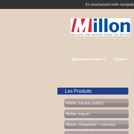
En poursuivant votre navigatio
Qui sommes-nous ?
Contact
Les Produits
Métier travaux publics
Métier maçon
Métier charpentier / couvreur