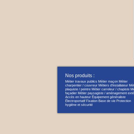
Nos produits :
Métier travaux publics
Métier maçon
Métier
charpentier / couvreur
Métiers d’installateur
Mét
plaquiste / peintre
Métier carreleur / chapiste
Mé
façadier
Métier paysagiste / aménagement exté
Accès en hauteur
Équipement généraliste
Électroportatif
Fixation
Base de vie
Protection
hygiène et sécurité