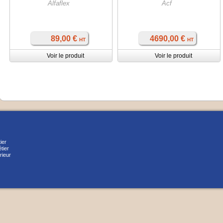
Alfaflex
Acf
89,00 €
4690,00 €
HT
HT
Voir le produit
Voir le produit
ier
tier
rieur