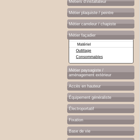
Métiers d’installateur
Métier plaquiste / peintre
Métier carreleur / chapiste
Métier façadier
Matériel
Outillage
Consommables
Métier paysagiste /
aménagement extérieur
Accès en hauteur
Équipement généraliste
Électroportatif
Fixation
Base de vie