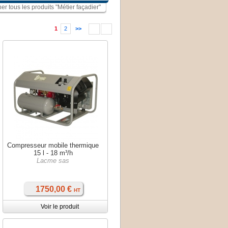
her tous les produits "Métier façadier"
1
2
>>
Compresseur mobile thermique
15 l - 18 m³/h
Lacme sas
1750,00 €
HT
Voir le produit