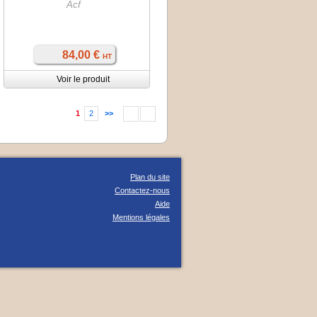
Acf
84,00 €
HT
Voir le produit
1
2
>>
Plan du site
Contactez-nous
Aide
Mentions légales