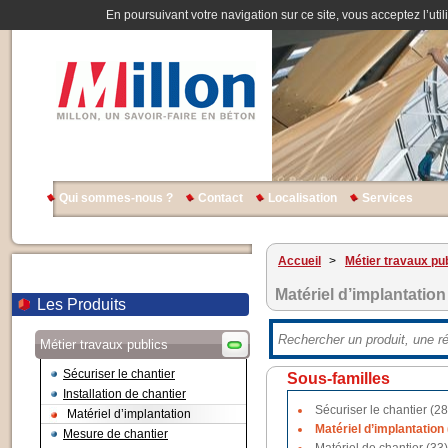
En poursuivant votre navigation sur ce site, vous acceptez l’util
Qui sommes-nous ?
Contact
Localisation
Services
Accueil
>
Métier travaux pu
Matériel d’implantation
Les Produits
Métier travaux publics
Sécuriser le chantier
Sous-familles
Installation de chantier
Sécuriser le chantier (28
Matériel d’implantation
Matériel d’implantation 
Mesure de chantier