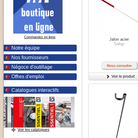
Commandez en ligne
Jalon acier
Sofop
Notre équipe
Nos fournisseurs
Nous consulter
Négoce d'outillage
Offres d'emploi
Voir le produit
Catalogues interactifs
Voir les catalogues