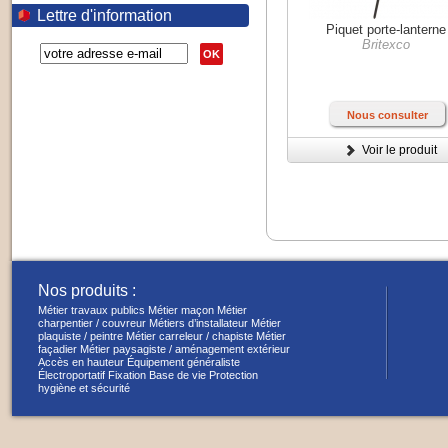
Lettre d'information
Piquet porte-lanterne
Britexco
OK
Nous consulter
Voir le produit
Nos produits :
Métier travaux publics
Métier maçon
Métier
charpentier / couvreur
Métiers d’installateur
Métier
plaquiste / peintre
Métier carreleur / chapiste
Métier
façadier
Métier paysagiste / aménagement extérieur
Accès en hauteur
Équipement généraliste
Électroportatif
Fixation
Base de vie
Protection
hygiène et sécurité