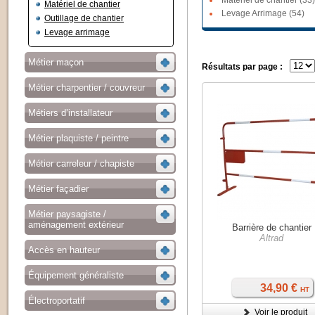
Matériel de chantier (33)
Matériel de chantier
Levage Arrimage (54)
Outillage de chantier
Levage arrimage
Métier maçon
Résultats par page :
Métier charpentier / couvreur
Métiers d’installateur
Métier plaquiste / peintre
Métier carreleur / chapiste
Métier façadier
Métier paysagiste /
aménagement extérieur
Barrière de chantier
Altrad
Accès en hauteur
Équipement généraliste
34,90 €
HT
Électroportatif
Voir le produit