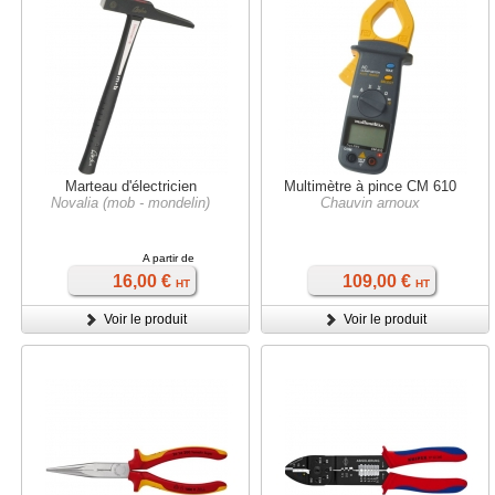
Marteau d'électricien
Multimètre à pince CM 610
Novalia (mob - mondelin)
Chauvin arnoux
A partir de
16,00 €
109,00 €
HT
HT
Voir le produit
Voir le produit