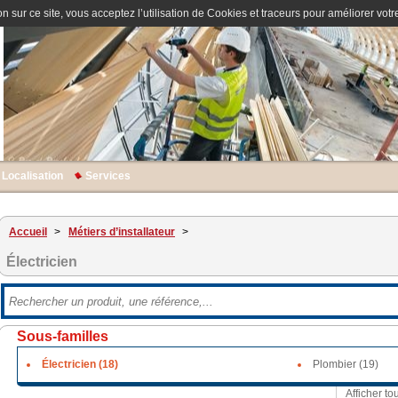
n sur ce site, vous acceptez l’utilisation de Cookies et traceurs pour améliorer votre
Localisation
Services
Accueil
>
Métiers d’installateur
>
Électricien
Sous-familles
Électricien (18)
Plombier (19)
Afficher to