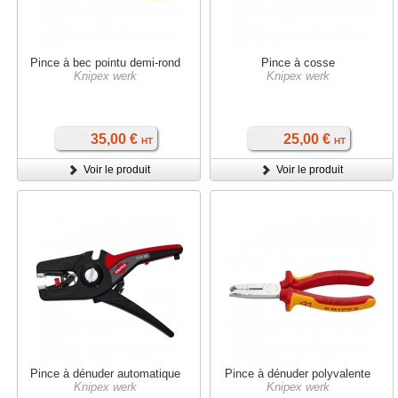
Pince à bec pointu demi-rond
Pince à cosse
Knipex werk
Knipex werk
35,00 €
25,00 €
HT
HT
Voir le produit
Voir le produit
Pince à dénuder automatique
Pince à dénuder polyvalente
Knipex werk
Knipex werk