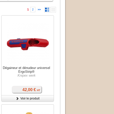
1
2
>>
Dégaineur et dénudeur universel
ErgoStrip®
Knipex werk
42,00 €
HT
Voir le produit