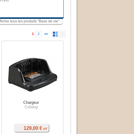
s (18)
fficher tous les produits "Base de vie"
1
2
>>
Chargeur
Cofalog
129,00 €
HT