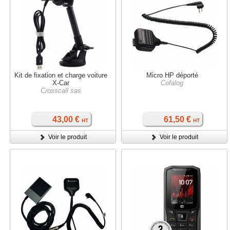
Kit de fixation et charge voiture
Micro HP déporté
X-Car
Cofalog
Crosscall sas
43,00 €
61,50 €
HT
HT
Voir le produit
Voir le produit