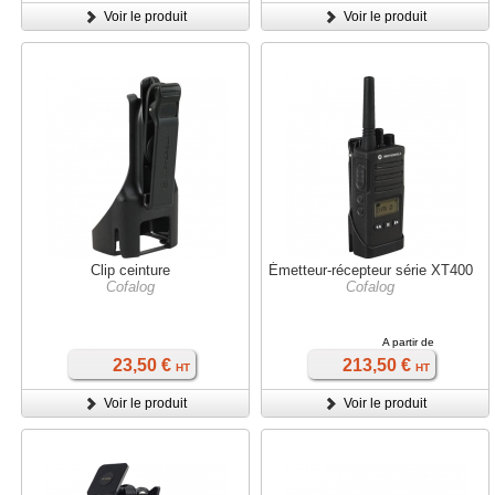
Voir le produit
Voir le produit
Clip ceinture
Émetteur-récepteur série XT400
Cofalog
Cofalog
A partir de
23,50 €
213,50 €
HT
HT
Voir le produit
Voir le produit