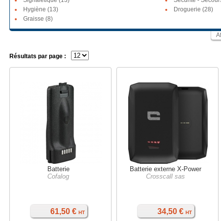
Signalétique (13)
Sécurité - Secour
Hygiène (13)
Droguerie (28)
Graisse (8)
A
Résultats par page :
Batterie
Batterie externe X-Power
Cofalog
Crosscall sas
61,50 €
34,50 €
HT
HT