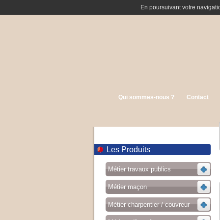
En poursuivant votre navigatio
Qui sommes-nous ?
Contact
Les Produits
Métier travaux publics
Métier maçon
Métier charpentier / couvreur