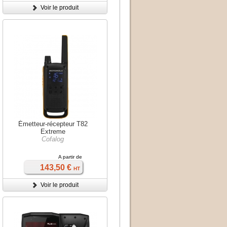
Voir le produit
Émetteur-récepteur T82
Extreme
Cofalog
A partir de
143,50 €
HT
Voir le produit