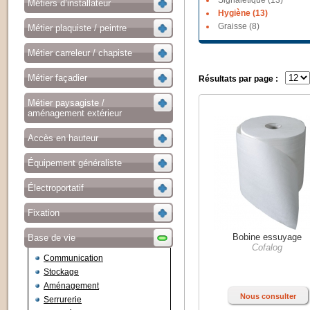
Signalétique (13)
Métiers d’installateur
Hygiène (13)
Graisse (8)
Métier plaquiste / peintre
Métier carreleur / chapiste
Métier façadier
Résultats par page :
Métier paysagiste /
aménagement extérieur
Accès en hauteur
Équipement généraliste
Électroportatif
Fixation
Bobine essuyage
Base de vie
Cofalog
Communication
Stockage
Aménagement
Nous consulter
Serrurerie