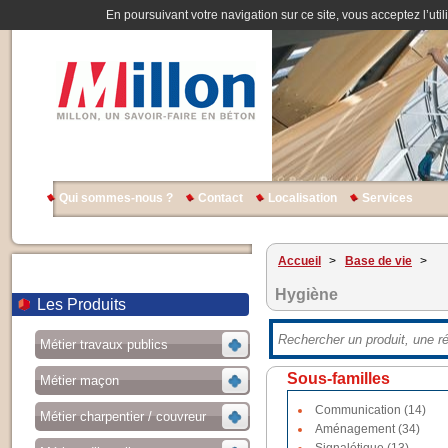
En poursuivant votre navigation sur ce site, vous acceptez l’util
Qui sommes-nous ?
Contact
Localisation
Services
Accueil
>
Base de vie
>
Hygiène
Les Produits
Métier travaux publics
Sous-familles
Métier maçon
Communication (14)
Métier charpentier / couvreur
Aménagement (34)