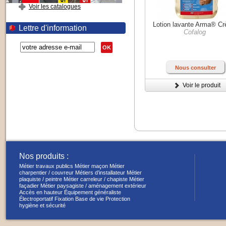
Voir les catalogues
Lotion lavante Arma® C
Lettre d'information
Cofalog
OK
Nous consulter
Voir le produit
Nos produits :
Métier travaux publics
Métier maçon
Métier
charpentier / couvreur
Métiers d’installateur
Métier
plaquiste / peintre
Métier carreleur / chapiste
Métier
façadier
Métier paysagiste / aménagement extérieur
Accès en hauteur
Équipement généraliste
Électroportatif
Fixation
Base de vie
Protection
hygiène et sécurité