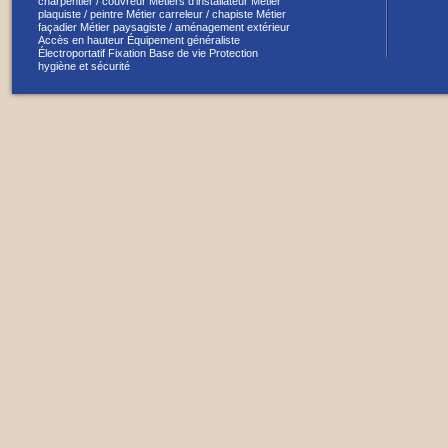
charpentier / couvreur
Métiers d’installateur
Métier
plaquiste / peintre
Métier carreleur / chapiste
Métier
façadier
Métier paysagiste / aménagement extérieur
Accès en hauteur
Équipement généraliste
Électroportatif
Fixation
Base de vie
Protection
hygiène et sécurité