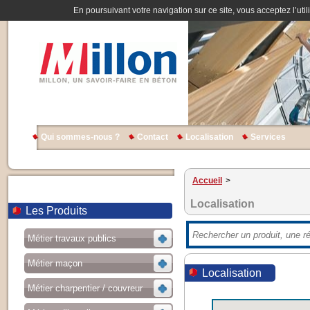
En poursuivant votre navigation sur ce site, vous acceptez l’util
Qui sommes-nous ?
Contact
Localisation
Services
Accueil
>
Localisation
Les Produits
Métier travaux publics
Métier maçon
Localisation
Métier charpentier / couvreur