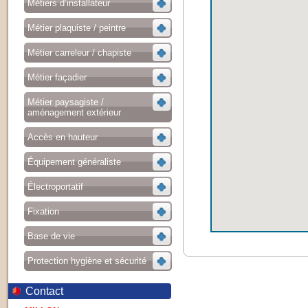
Métiers d’installateur
Métier plaquiste / peintre
Métier carreleur / chapiste
Métier façadier
Métier paysagiste /
aménagement extérieur
Accès en hauteur
Équipement généraliste
Électroportatif
Fixation
Base de vie
Protection hygiène et sécurité
Contact