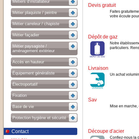
Métiers d’installateur
Devis gratuit
Faites gratuitem
Métier plaquiste / peintre
votre écoute pour
Métier carreleur / chapiste
Métier façadier
Dépôt de gaz
Notre établisseme
Métier paysagiste /
particuliers. Re
aménagement extérieur
Accès en hauteur
Livraison
Équipement généraliste
Un achat volumine
Électroportatif
Fixation
Sav
Mise en marche, 
Base de vie
Protection hygiène et sécurité
Découpe d'acier
Contact
Confiez-nous la 