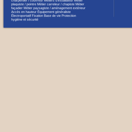
charpentier / couvreur
Métiers d’installateur
Métier
plaquiste / peintre
Métier carreleur / chapiste
Métier
façadier
Métier paysagiste / aménagement extérieur
Accès en hauteur
Équipement généraliste
Électroportatif
Fixation
Base de vie
Protection
hygiène et sécurité