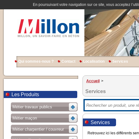
En poursuivant votre navigation sur ce site, vous acceptez l’util
Qui sommes-nous ?
Contact
Localisation
Services
Accueil
>
Services
Les Produits
Métier travaux publics
Métier maçon
Services
Métier charpentier / couvreur
Retrouvez ici les différents se