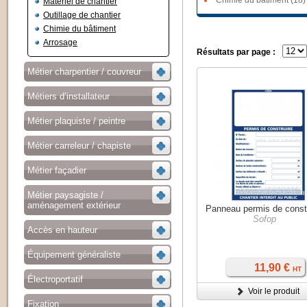
Chimie du bâtiment (18)
Matériel de chantier
Outillage de chantier
Chimie du bâtiment
Arrosage
Résultats par page :
Métier charpentier / couvreur
Métiers d’installateur
Métier plaquiste / peintre
Métier carreleur / chapiste
Métier façadier
Métier paysagiste /
aménagement extérieur
Panneau permis de const
Sofop
Accès en hauteur
Équipement généraliste
11,90 €
HT
Électroportatif
Voir le produit
Fixation