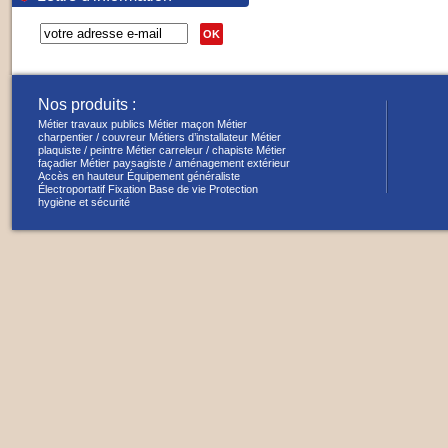
OK
Nos produits :
Métier travaux publics
Métier maçon
Métier
charpentier / couvreur
Métiers d’installateur
Métier
plaquiste / peintre
Métier carreleur / chapiste
Métier
façadier
Métier paysagiste / aménagement extérieur
Accès en hauteur
Équipement généraliste
Électroportatif
Fixation
Base de vie
Protection
hygiène et sécurité