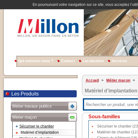
En poursuivant votre navigation sur ce site, vous acceptez l’util
Qui sommes-nous ?
Contact
Localisation
Services
Accueil
>
Métier maçon
>
Matériel d’implantation
Les Produits
Métier travaux publics
Sous-familles
Métier maçon
Sécuriser le chantier
Sécuriser le chantier (23
Matériel de chantier (12
Matériel d’implantation