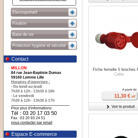
Électroportatif
Fixation
Base de vie
Protection hygiène et sécurité
Contact
MILLON
Fiche femelle 5 broches 
84 rue Jean-Baptiste Dumas
Ceba
59160 Lomme Lille
Horaires d'ouverture :
- Du lundi au jeudi
A partir de
7h30 à 12h - 13h30 à 18h
11,30 €
- Le vendredi
HT
7h30 à 12h - 13h30 à 17h
Voir le produit
Pour plus d'informations:
Tél : 03 20 17 03 50
Fax : 03 20 93 24 51
nous contacter par email
Espace E-commerce