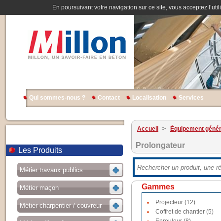
En poursuivant votre navigation sur ce site, vous acceptez l’util
Qui sommes-nous ?
Contact
Localisation
Services
Accueil
>
Équipement génér
Prolongateur
Les Produits
Métier travaux publics
Gammes
Métier maçon
Projecteur (12)
Métier charpentier / couvreur
Coffret de chantier (5)