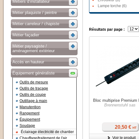
Enrouleur (8)
Métiers d’installateur
Lampe torche (6)
Métier plaquiste / peintre
Métier carreleur / chapiste
Résultats par page :
Métier façadier
Métier paysagiste /
aménagement extérieur
Accès en hauteur
Équipement généraliste
Outils de mesure
Outils de traçage
Outils de coupe
Bloc multiprise Premium 
Outillage à main
Brennenstuhl sas
Manutention
Rangement
Équipement
Soudage
20,50 €
HT
Éclairage électricité de chantier
Voir le produit
Chauffage/traitement de l'air